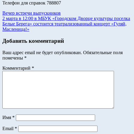
Телефон для справок 788807
Навигация
Previous
Вечер встречи выпускников
Post:
Next
2 марта в 12:00 в МБУК «Городском Дворце культуры поселка
по
Post:
Белые Берега» состоится театрализованный концерт «Гуляй,
записям
Масленица!»
Добавить комментарий
Ваш адрес email не будет опубликован.
Обязательные поля
помечены
*
Комментарий
*
Имя
*
Email
*