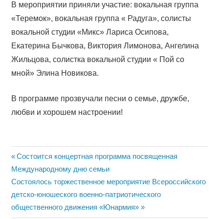
В мероприятии приняли участие: вокальная группа
«Теремок», вокальная группа « Радуга», солисты
вокальной студии «Микс» Лариса Осипова,
Екатерина Бычкова, Виктория Лимонова, Ангелина
Жильцова, солистка вокальной студии « Пой со
мной» Элина Новикова.
В программе прозвучали песни о семье, дружбе,
любви и хорошем настроении!
Навигация
Previous
Состоится концертная программа посвященная
Post:
Международному дню семьи
по
Next
Состоялось торжественное мероприятие Всероссийского
записям
Post:
детско-юношеского военно-патриотического
общественного движения «Юнармия»